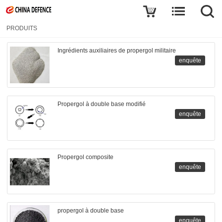
PRODUITS
Ingrédients auxiliaires de propergol militaire
enquête
Propergol à double base modifié
enquête
Propergol composite
enquête
propergol à double base
enquête