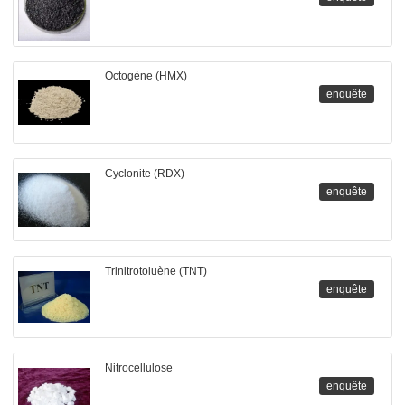
Octogène (HMX)
enquête
Cyclonite (RDX)
enquête
Trinitrotoluène (TNT)
enquête
Nitrocellulose
enquête