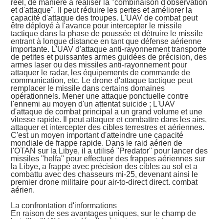
réel, de manière à réaliser la "combinaison d'observation
et d'attaque". Il peut réduire les pertes et améliorer la
capacité d'attaque des troupes. L'UAV de combat peut
être déployé à l'avance pour intercepter le missile
tactique dans la phase de poussée et détruire le missile
entrant à longue distance en tant que défense aérienne
importante. L'UAV d'attaque anti-rayonnement transporte
de petites et puissantes armes guidées de précision, des
armes laser ou des missiles anti-rayonnement pour
attaquer le radar, les équipements de commande de
communication, etc. Le drone d'attaque tactique peut
remplacer le missile dans certains domaines
opérationnels. Mener une attaque ponctuelle contre
l'ennemi au moyen d'un attentat suicide ; L'UAV
d'attaque de combat principal a un grand volume et une
vitesse rapide. Il peut attaquer et combattre dans les airs,
attaquer et intercepter des cibles terrestres et aériennes.
C'est un moyen important d'atteindre une capacité
mondiale de frappe rapide. Dans le raid aérien de
l'OTAN sur la Libye, il a utilisé "Predator" pour lancer des
missiles "helfa" pour effectuer des frappes aériennes sur
la Libye, a frappé avec précision des cibles au sol et a
combattu avec des chasseurs mi-25, devenant ainsi le
premier drone militaire pour air-to-direct direct. combat
aérien.
La confrontation d'informations
En raison de ses avantages uniques, sur le champ de