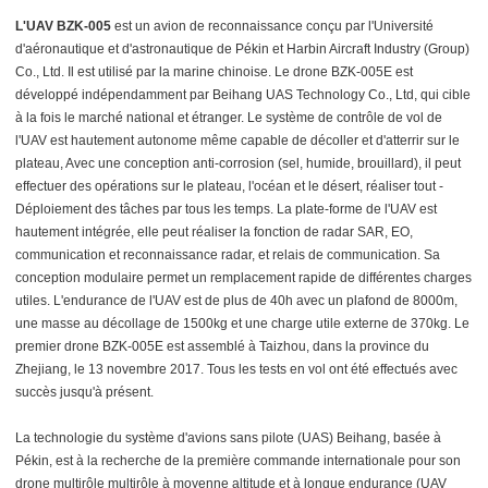
L'UAV BZK-005
est un avion de reconnaissance conçu par l'Université
d'aéronautique et d'astronautique de Pékin et Harbin Aircraft Industry (Group)
Co., Ltd. Il est utilisé par la marine chinoise. Le drone BZK-005E est
développé indépendamment par Beihang UAS Technology Co., Ltd, qui cible
à la fois le marché national et étranger. Le système de contrôle de vol de
l'UAV est hautement autonome même capable de décoller et d'atterrir sur le
plateau, Avec une conception anti-corrosion (sel, humide, brouillard), il peut
effectuer des opérations sur le plateau, l'océan et le désert, réaliser tout -
Déploiement des tâches par tous les temps. La plate-forme de l'UAV est
hautement intégrée, elle peut réaliser la fonction de radar SAR, EO,
communication et reconnaissance radar, et relais de communication. Sa
conception modulaire permet un remplacement rapide de différentes charges
utiles. L'endurance de l'UAV est de plus de 40h avec un plafond de 8000m,
une masse au décollage de 1500kg et une charge utile externe de 370kg. Le
premier drone BZK-005E est assemblé à Taizhou, dans la province du
Zhejiang, le 13 novembre 2017. Tous les tests en vol ont été effectués avec
succès jusqu'à présent.
La technologie du système d'avions sans pilote (UAS) Beihang, basée à
Pékin, est à la recherche de la première commande internationale pour son
drone multirôle multirôle à moyenne altitude et à longue endurance (UAV