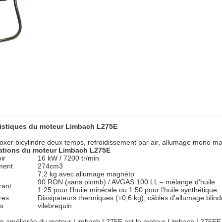
ristiques du moteur Limbach L275E
oxer bicylindre deux temps, refroidissement par air, allumage mono mag
cations du moteur Limbach L275E
ir
16 kW / 7200 tr/min
ment
274cm3
7,2 kg avec allumage magnéto
90 RON (sans plomb) / AVGAS 100 LL – mélange d'huile
rant
1:25 pour l'huile minérale ou 1:50 pour l'huile synthétique
res
Dissipateurs thermiques (+0,6 kg), câbles d'allumage blin
ls
vilebrequin
on améliorée du moteur Limbach L275E est le moteur Limbach L275EF, 