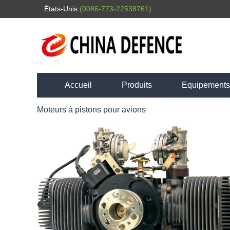
États-Unis:
(0086-773-22538761)
Accueil
Produits
Equipements l
Moteurs à pistons pour avions