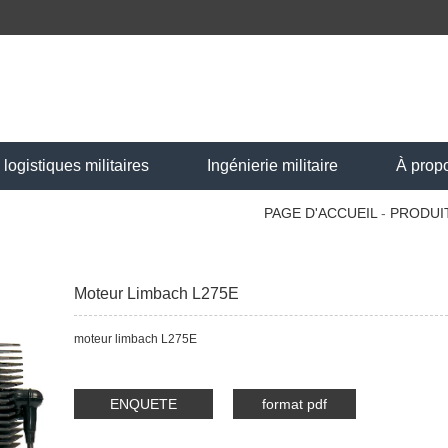
ogistiques militaires
Ingénierie militaire
À prop
PAGE D'ACCUEIL
-
PRODUI
Moteur Limbach L275E
moteur limbach L275E
ENQUETE
format pdf