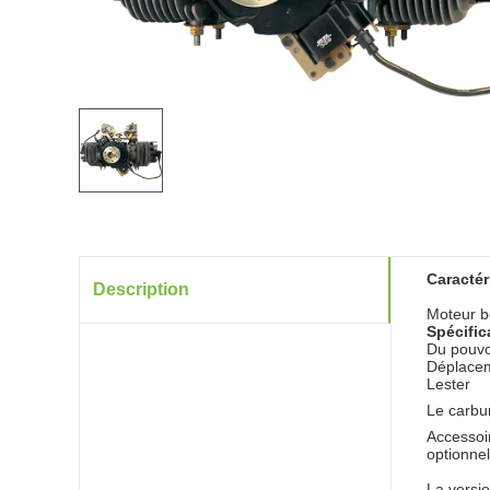
Caracté
Description
Moteur b
Spécifi
Du pouvo
Déplace
Lester
Le carbu
Accessoi
optionne
La versi