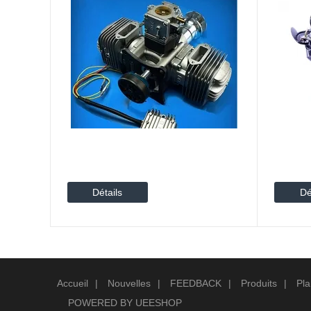
Détails
Dé
Accueil
|
Nouvelles
|
FEEDBACK
|
Produits
|
Pla
POWERED BY UEESHOP