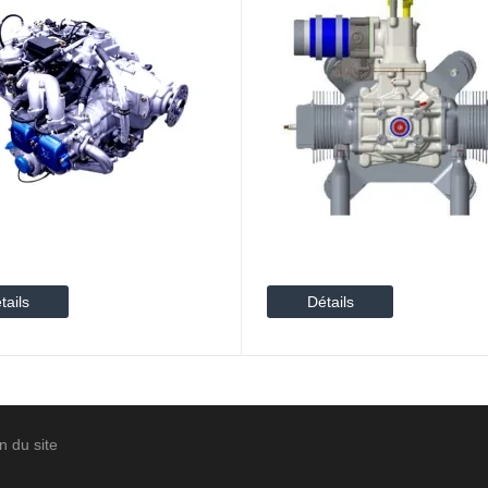
tails
Détails
n du site