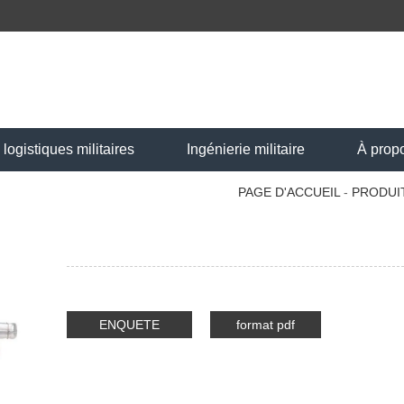
ogistiques militaires
Ingénierie militaire
À prop
PAGE D'ACCUEIL
-
PRODUI
ENQUETE
format pdf