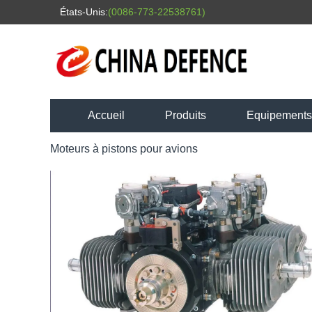
États-Unis:
(0086-773-22538761)
Accueil
Produits
Equipements l
Moteurs à pistons pour avions