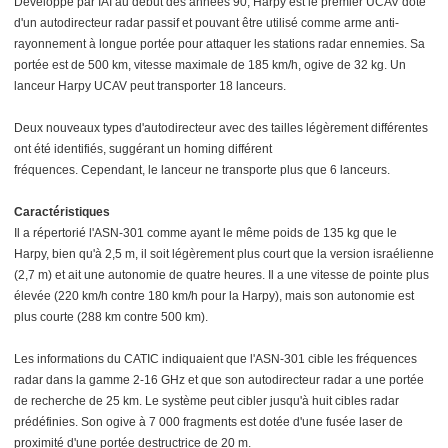
Développé par IAI au début des années 90, Harpy est le premier UCAV doté
d'un autodirecteur radar passif et pouvant être utilisé comme arme anti-
rayonnement à longue portée pour attaquer les stations radar ennemies. Sa
portée est de 500 km, vitesse maximale de 185 km/h, ogive de 32 kg. Un
lanceur Harpy UCAV peut transporter 18 lanceurs.
Deux nouveaux types d'autodirecteur avec des tailles légèrement différentes
ont été identifiés, suggérant un homing différent
fréquences. Cependant, le lanceur ne transporte plus que 6 lanceurs.
Caractéristiques
Il a répertorié l'ASN-301 comme ayant le même poids de 135 kg que le
Harpy, bien qu'à 2,5 m, il soit légèrement plus court que la version israélienne
(2,7 m) et ait une autonomie de quatre heures. Il a une vitesse de pointe plus
élevée (220 km/h contre 180 km/h pour la Harpy), mais son autonomie est
plus courte (288 km contre 500 km).
Les informations du CATIC indiquaient que l'ASN-301 cible les fréquences
radar dans la gamme 2-16 GHz et que son autodirecteur radar a une portée
de recherche de 25 km. Le système peut cibler jusqu'à huit cibles radar
prédéfinies. Son ogive à 7 000 fragments est dotée d'une fusée laser de
proximité d'une portée destructrice de 20 m.