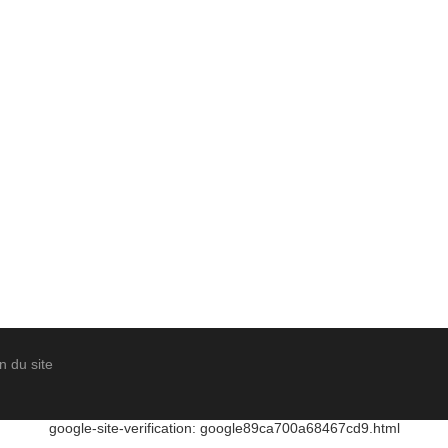
n du site
google-site-verification: google89ca700a68467cd9.html