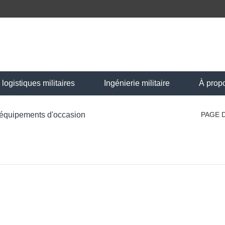
ogistiques militaires
Ingénierie militaire
À prop
 équipements d'occasion
PAGE 