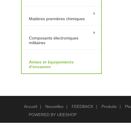
Matières premières chimiques
Composants électroniques
militaires
Armes et équipements
d'occasion
Accueil
|
Nouvelles
|
FEEDBACK
|
Produits
|
Pla
POWERED BY UEESHOP