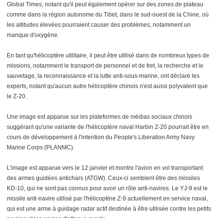
Global Times, notant qu'il peut également opérer sur des zones de plateau
comme dans la région autonome du Tibet, dans le sud-ouest de la Chine, où
les altitudes élevées pourraient causer des problèmes, notamment un
manque d'oxygène.
En tant qu'hélicoptère utilitaire, il peut être utilisé dans de nombreux types de
missions, notamment le transport de personnel et de fret, la recherche et le
sauvetage, la reconnaissance et la lutte anti-sous-marine, ont déclaré les
experts, notant qu'aucun autre hélicoptère chinois n'est aussi polyvalent que
le Z-20.
Une image est apparue sur les plateformes de médias sociaux chinois
suggérant qu'une variante de l'hélicoptère naval Harbin Z-20 pourrait être en
cours de développement à l'intention du People's Liberation Army Navy
Marine Corps (PLANMC).
L'image est apparue vers le 12 janvier et montre l'avion en vol transportant
des armes guidées antichars (ATGW). Ceux-ci semblent être des missiles
KD-10, qui ne sont pas connus pour avoir un rôle anti-navires. Le YJ-9 est le
missile anti-navire utilisé par l'hélicoptère Z-9 actuellement en service naval,
qui est une arme à guidage radar actif destinée à être utilisée contre les petits