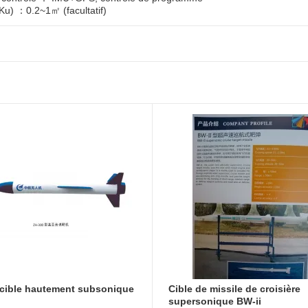
u) ：0.2~1㎡ (facultatif)
 cible hautement subsonique
Cible de missile de croisière
supersonique BW-ii