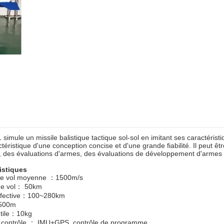
simule un missile balistique tactique sol-sol en imitant ses caractéristi
ctéristique d'une conception concise et d'une grande fiabilité. Il peut êt
, des évaluations d'armes, des évaluations de développement d'armes a
istiques
de vol moyenne ：1500m/s
 de vol： 50km
ffective：100~280km
500m
tile：10kg
contrôle ： IMU+GPS, contrôle de programme