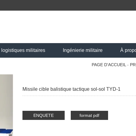
ogistiques militaires
Ingénierie militaire
À prop
PAGE D'ACCUEIL
-
PR
Missile cible balistique tactique sol-sol TYD-1
ENQUETE
format pdf