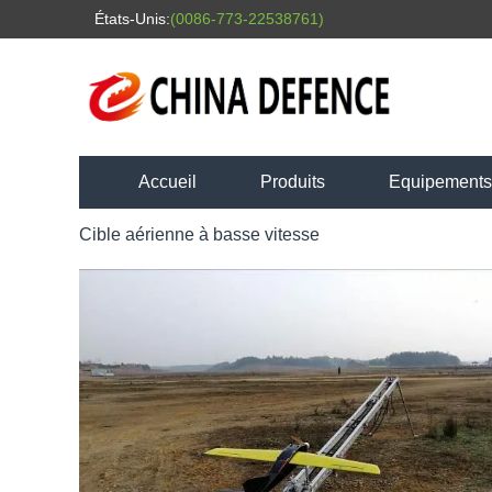
États-Unis:
(0086-773-22538761)
Accueil
Produits
Equipements l
Cible aérienne à basse vitesse