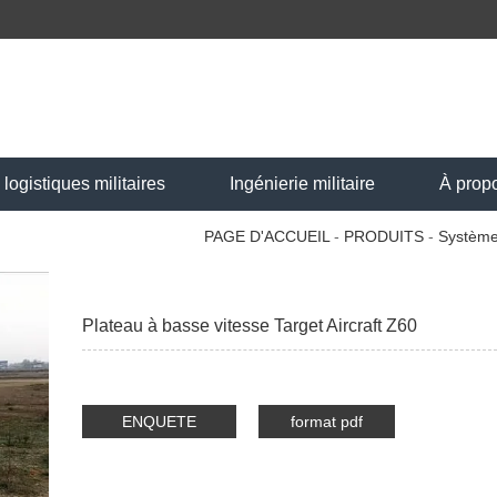
ogistiques militaires
Ingénierie militaire
À prop
PAGE D'ACCUEIL
-
PRODUITS
-
Système
Plateau à basse vitesse Target Aircraft Z60
ENQUETE
format pdf